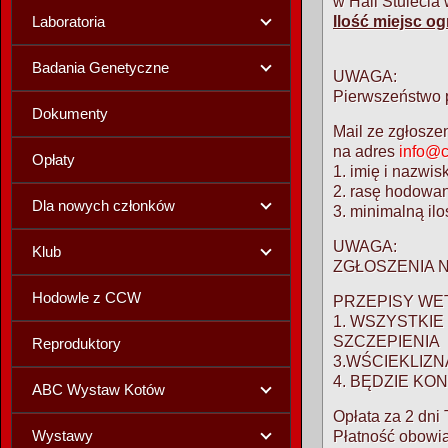
w Hali Stulecia
Laboratoria
Ilość miejsc o
Badania Genetyczne
UWAGA:
Pierwszeństwo 
Dokumenty
Mail ze zgłosze
na adres
info@c
Opłaty
1. imię i nazwi
2. rasę hodowa
Dla nowych członków
3. minimalną ilo
UWAGA:
Klub
ZGŁOSZENIA N
Hodowle z CCW
PRZEPISY WE
1. WSZYSTKI
SZCZEP
Reproduktory
3.WŚCIEKLIZN
4. BĘDZIE K
ABC Wystaw Kotów
Opłata za 2 d
Wystawy
Płatność obowi