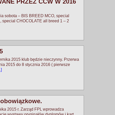
ANE PRZEZ CCW W 2016
cia sobota – BIS BREED MCO, special
 special CHOCOLATE all breed 1 – 2
5
ernika 2015 klub będzie nieczynny. Przerwa
ia 2015 do 8 stycznia 2016 ( pierwsze
]
 obowiązkowe.
nika 2015 r. Zarząd FPL wprowadza
acie wystawy oryginałów dyplomów i kart