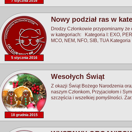
7 stycznia 2016
Nowy podział ras w kat
Drodzy Członkowie przypominamy że o
w kategoriach: Kategoria I: EXO, PER
MCO, NEM, NFO, SIB, TUA Kategoria
5 stycznia 2016
Wesołych Świąt
Z okazji Świąt Bożego Narodzenia or
naszym Członkom, Przyjaciołom i Sym
szczęścia i wszelkiej pomyślności. Z
18 grudnia 2015