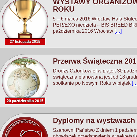
WYSTAWY ORGANIZOW
ROKU
5 – 6 marca 2016 Wrocław Hala Stule
PER/EXO niedziela – BIS BREED BRI,
października 2016 Wrocław
[…]
27 listopada 2015
Przerwa Świąteczna 201
Drodzy Członkowie! w piątek 30 padzi
świąteczna planowana jest od 18 grudn
spotkanie po Nowym Roku w piątek
[…
20 października 2015
Dyplomy na wystawach
Szanowni Państwo Z dniem 1 padzier
obowiązek przedstawienia w sekretari